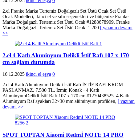
24.12.2025
ikinci el eşya
0
2.el Franke Marka Tertemiz Doğalgazlı Set Üstü Ocak Set Üstü
Ocak Modelleri, ikinci el ve sıfır seçenekleri ve bütçenize Franke
Marka Doğalgazlı Tertemiz Set Üstü Ocak #1288678909. Franke
Marka Doğalgazlı Tertemiz Set Üstü Ocak. 1.200
[ yazının devamı
>>
2.el 4 Katlı Aluminyum Delikli İstif Rafı 107 x 170
cm sağlam durumda
16.12.2025
ikinci el eşya
0
2.el 4 Katlı Aluminyum Delikli İstif Rafı İSTİF RAFI KROM
PASLANMAZ. 7.500 TL. İzmir, Konak · 4 Katlı
AluminyumDelikli İstif Rafı 107 x 170 cm #1270438525. 4 Katlı
Aluminyum Raf ayakları 32×30 mm alüminyum profilden,
[ yazının
devamı >>
SPOT TOPTAN Xiaomi Redmİ NOTE 14 PRO