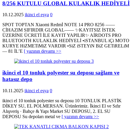
8/256 KUTULU GLOBAL KULAKLIK HEDİYELİ
10.12.2025
ikinci el eşya
0
SPOT TOPTAN Xiaomi Redmİ NOTE 14 PRO 8256 ——
CİHAZIM SIFIRDIR GLOBAL—— ✨KAYITSIZ İSTEK
ÜZERİNE ÜCRETİ İLE KAYIT YAPILIR✨ AİRDOTS PRO
BLUETOOTH KULAKLIK HEDİYELİ •iSTANBUL iÇi MOTO
KURYE HiZMETiMiZ VARDIR •SiZ iSTEYiN BiZ GETiRELiM
— 81 İL’E
[ yazının devamı >>
ikinci el 10 tonluk polyester su deposu sağlam ve
hatasız depo
10.11.2025
ikinci el eşya
0
ikinci el 10 tonluk polyester su deposu 10 TONLUK PLASTİK
DİKEY SU, EL POLMERSAN. Ürünlerimiz. İkinci El ve Sıfır
Alışveriş · Bahçe & Yapı Market SU DEPOSU, 2. EL SU
DEPOSU Su depoları metal ve
[ yazının devamı >>