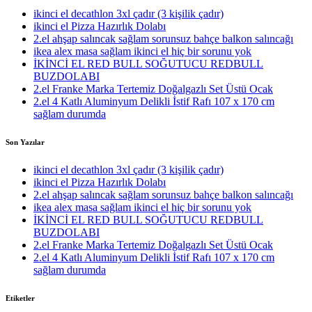
ikinci el decathlon 3xl çadır (3 kişilik çadır)
ikinci el Pizza Hazırlık Dolabı
2.el ahşap salıncak sağlam sorunsuz bahçe balkon salıncağı
ikea alex masa sağlam ikinci el hiç bir sorunu yok
İKİNCİ EL RED BULL SOĞUTUCU REDBULL
BUZDOLABI
2.el Franke Marka Tertemiz Doğalgazlı Set Üstü Ocak
2.el 4 Katlı Aluminyum Delikli İstif Rafı 107 x 170 cm
sağlam durumda
Son Yazılar
ikinci el decathlon 3xl çadır (3 kişilik çadır)
ikinci el Pizza Hazırlık Dolabı
2.el ahşap salıncak sağlam sorunsuz bahçe balkon salıncağı
ikea alex masa sağlam ikinci el hiç bir sorunu yok
İKİNCİ EL RED BULL SOĞUTUCU REDBULL
BUZDOLABI
2.el Franke Marka Tertemiz Doğalgazlı Set Üstü Ocak
2.el 4 Katlı Aluminyum Delikli İstif Rafı 107 x 170 cm
sağlam durumda
Etiketler