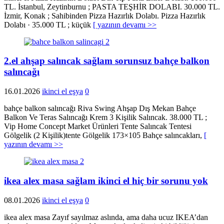
TL. İstanbul, Zeytinburnu ; PASTA TEŞHİR DOLABI. 30.000 TL.
İzmir, Konak ; Sahibinden Pizza Hazırlık Dolabı. Pizza Hazırlık
Dolabı · 35.000 TL ; küçük
[ yazının devamı >>
2.el ahşap salıncak sağlam sorunsuz bahçe balkon
salıncağı
16.01.2026
ikinci el eşya
0
bahçe balkon salıncağı Riva Swing Ahşap Dış Mekan Bahçe
Balkon Ve Teras Salıncağı Krem 3 Kişilik Salıncak. 38.000 TL ;
Vip Home Concept Market Ürünleri Tente Salıncak Tentesi
Gölgelik (2 Kişilik)tente Gölgelik 173×105 Bahçe salıncakları,
[
yazının devamı >>
ikea alex masa sağlam ikinci el hiç bir sorunu yok
08.01.2026
ikinci el eşya
0
ikea alex masa Zayıf sayılmaz aslında, ama daha ucuz IKEA’dan