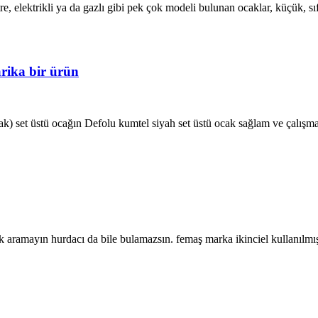
tre, elektrikli ya da gazlı gibi pek çok modeli bulunan ocaklar, küçük, s
harika bir ürün
 ocak) set üstü ocağın Defolu kumtel siyah set üstü ocak sağlam ve çalışm
ak aramayın hurdacı da bile bulamazsın. femaş marka ikinciel kullanılmış