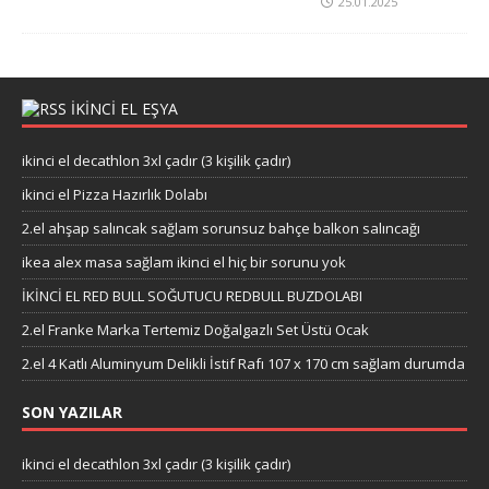
25.01.2025
IKINCI EL EŞYA
ikinci el decathlon 3xl çadır (3 kişilik çadır)
ikinci el Pizza Hazırlık Dolabı
2.el ahşap salıncak sağlam sorunsuz bahçe balkon salıncağı
ikea alex masa sağlam ikinci el hiç bir sorunu yok
İKİNCİ EL RED BULL SOĞUTUCU REDBULL BUZDOLABI
2.el Franke Marka Tertemiz Doğalgazlı Set Üstü Ocak
2.el 4 Katlı Aluminyum Delikli İstif Rafı 107 x 170 cm sağlam durumda
SON YAZILAR
ikinci el decathlon 3xl çadır (3 kişilik çadır)