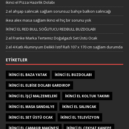
ikinci el Pizza Hazırlık Dolabı
2.el ahşap salıncak sağlam sorunsuz bahçe balkon salıncağı
ikea alex masa sağlam ikinci el hiç bir sorunu yok
İKİNCİ EL RED BULL SOĞUTUCU REDBULL BUZDOLABI
2.el Franke Marka Tertemiz Doğalgazlı Set Üstü Ocak
2.el 4 Katlı Aluminyum Delikli İstif Rafı 107 x 170 cm sağlam durumda
ETIKETLER
IKINCI EL BAZA YATAK
IKINCI EL BUZDOLABI
IKINCI EL ELBISE DOLABI GARDIROP
IKINCI EL IŞÇI MALZEMELERI
IKINCI EL KOLTUK TAKIMI
IKINCI EL MASA SANDALYE
IKINCI EL SALINCAK
IKINCI EL SET ÜSTÜ OCAK
IKINCI EL TELEVIZYON
IKINCI EL ÇAMAŞIR MAKINESI
IKINCI EL ÇEKYAT KANEPE