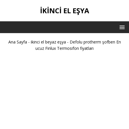
IKINCI EL EŞYA
Ana Sayfa
-
ikinci el beyaz eşya
-
Defolu protherm şofben En
ucuz Finlux Termosifon fiyatları