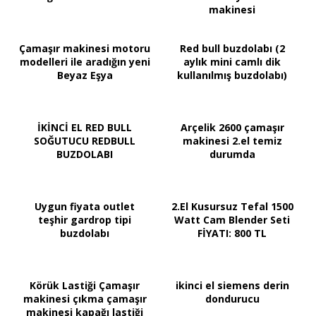
makinesi
Çamaşır makinesi motoru
Red bull buzdolabı (2
modelleri ile aradığın yeni
aylık mini camlı dik
Beyaz Eşya
kullanılmış buzdolabı)
İKİNCİ EL RED BULL
Arçelik 2600 çamaşır
SOĞUTUCU REDBULL
makinesi 2.el temiz
BUZDOLABI
durumda
Uygun fiyata outlet
2.El Kusursuz Tefal 1500
teşhir gardrop tipi
Watt Cam Blender Seti
buzdolabı
FİYATI: 800 TL
Körük Lastiği Çamaşır
ikinci el siemens derin
makinesi çıkma çamaşır
dondurucu
makinesi kapağı lastiği