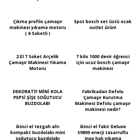
Çıkma profilo çamaşır
Spot bosch set üstü ocak
makinesi yıkama motoru
outlet ürün!
( 6 Soketli )
2.El 7 Soket Arçelik
7 kilo 1000 devir öğrenci
Çamaşır Makinesi Yıkama
için ucuz bosch çamaşır
Motoru
makinesi
DEKORATİF MİNİ KOLA
Fabrikadan Defolu
PEPSİ ŞİŞE SOĞUTUCU
Çamaşır Kurutma
BUZDOLABI
Makinesi Defolu çamaşır
makinesi nedir?
ikinci el tezgah altı
ikinci el fakir Deluxe
kompakt buzdolabı mini
S9800 enerji tasarruflu
soğutucu buzdolabı
inox halı yıkama