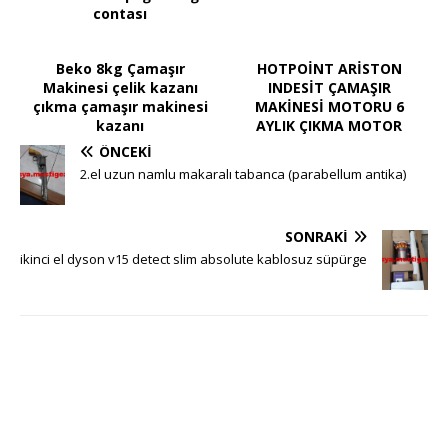
contası
Beko 8kg Çamaşır
HOTPOİNT ARİSTON
Makinesi çelik kazanı
INDESİT ÇAMAŞIR
çıkma çamaşır makinesi
MAKİNESİ MOTORU 6
kazanı
AYLIK ÇIKMA MOTOR
ÖNCEKI
2.el uzun namlu makaralı tabanca (parabellum antika)
SONRAKI
ikinci el dyson v15 detect slim absolute kablosuz süpürge