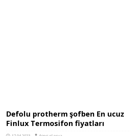
Defolu protherm şofben En ucuz
Finlux Termosifon fiyatları
17.04.2023
ikinci el eşya