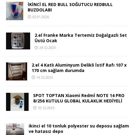
İKİNCİ EL RED BULL SOĞUTUCU REDBULL
BUZDOLABI
02.01.2026
2.el Franke Marka Tertemiz Doğalgazlı Set
Üstü Ocak
24.12.2025
2.el 4 Katlı Aluminyum Delikli İstif Rafı 107 x
170 cm sağlam durumda
16.12.2025
SPOT TOPTAN Xiaomi Redmİ NOTE 14 PRO
8/256 KUTULU GLOBAL KULAKLIK HEDİYELİ
10.12.2025
ikinci el 10 tonluk polyester su deposu sağlam
ve hatasız depo