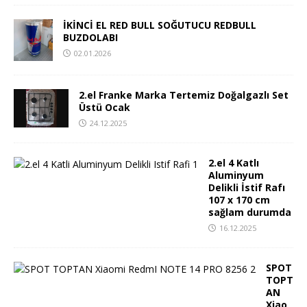
İKİNCİ EL RED BULL SOĞUTUCU REDBULL
BUZDOLABI
02.01.2026
2.el Franke Marka Tertemiz Doğalgazlı Set
Üstü Ocak
24.12.2025
2.el 4 Katlı
Aluminyum
Delikli İstif Rafı
107 x 170 cm
sağlam durumda
16.12.2025
SPOT
TOPT
AN
Xiao