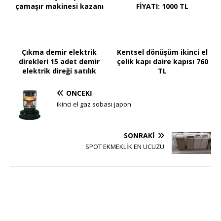
çamaşır makinesi kazanı
FİYATI: 1000 TL
Çıkma demir elektrik
Kentsel dönüşüm ikinci el
direkleri 15 adet demir
çelik kapı daire kapısı 760
elektrik direği satılık
TL
ÖNCEKI
ikinci el gaz sobası japon
SONRAKI
SPOT EKMEKLİK EN UCUZU