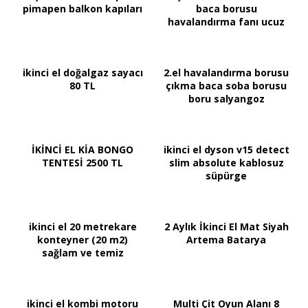
pimapen balkon kapıları
baca borusu
havalandırma fanı ucuz
ikinci el doğalgaz sayacı
2.el havalandırma borusu
80 TL
çıkma baca soba borusu
boru salyangoz
İKİNCİ EL KİA BONGO
ikinci el dyson v15 detect
TENTESİ 2500 TL
slim absolute kablosuz
süpürge
ikinci el 20 metrekare
2 Aylık İkinci El Mat Siyah
konteyner (20 m2)
Artema Batarya
sağlam ve temiz
ikinci el kombi motoru
Multi Çit Oyun Alanı 8