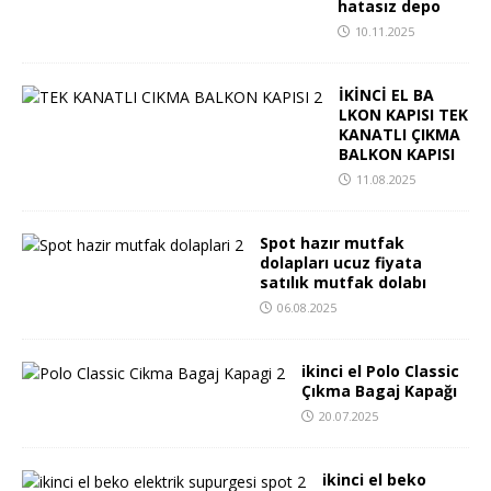
hatasız depo
10.11.2025
İKİNCİ EL BA
LKON KAPISI TEK
KANATLI ÇIKMA
BALKON KAPISI
11.08.2025
Spot hazır mutfak
dolapları ucuz fiyata
satılık mutfak dolabı
06.08.2025
ikinci el Polo Classic
Çıkma Bagaj Kapağı
20.07.2025
ikinci el beko