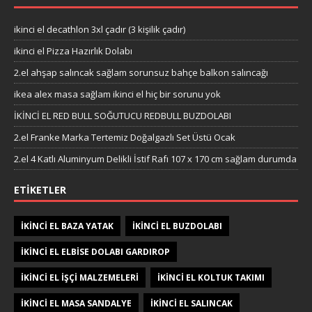
ikinci el decathlon 3xl çadır (3 kişilik çadır)
ikinci el Pizza Hazırlık Dolabı
2.el ahşap salıncak sağlam sorunsuz bahçe balkon salıncağı
ikea alex masa sağlam ikinci el hiç bir sorunu yok
İKİNCİ EL RED BULL SOĞUTUCU REDBULL BUZDOLABI
2.el Franke Marka Tertemiz Doğalgazlı Set Üstü Ocak
2.el 4 Katlı Aluminyum Delikli İstif Rafı 107 x 170 cm sağlam durumda
ETIKETLER
IKINCI EL BAZA YATAK
IKINCI EL BUZDOLABI
IKINCI EL ELBISE DOLABI GARDIROP
IKINCI EL IŞÇI MALZEMELERI
IKINCI EL KOLTUK TAKIMI
IKINCI EL MASA SANDALYE
IKINCI EL SALINCAK