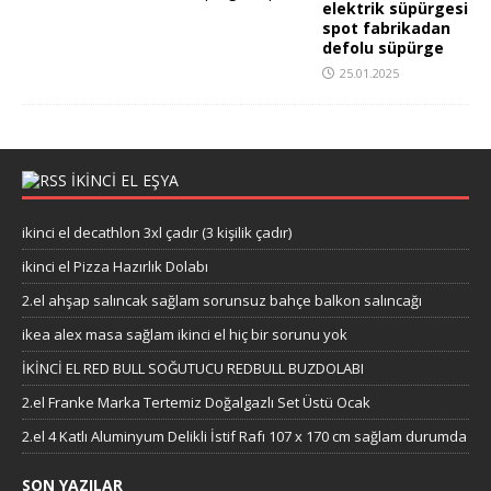
elektrik süpürgesi
spot fabrikadan
defolu süpürge
25.01.2025
IKINCI EL EŞYA
ikinci el decathlon 3xl çadır (3 kişilik çadır)
ikinci el Pizza Hazırlık Dolabı
2.el ahşap salıncak sağlam sorunsuz bahçe balkon salıncağı
ikea alex masa sağlam ikinci el hiç bir sorunu yok
İKİNCİ EL RED BULL SOĞUTUCU REDBULL BUZDOLABI
2.el Franke Marka Tertemiz Doğalgazlı Set Üstü Ocak
2.el 4 Katlı Aluminyum Delikli İstif Rafı 107 x 170 cm sağlam durumda
SON YAZILAR