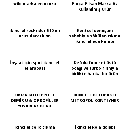
wilo marka en ucuzu
Parça Pilsan Marka Az
Kullanılmış Ürün
ikinci el rockrider 540 en
Kentsel dönüşüm
ucuz decathlon
sebebiyle sökülen çıkma
ikinci el eca kombi
İnşaat için spot ikinci el
Defolu fırın set üstü
el arabası
ocağı ve turbo fırınıyla
birlikte harika bir ürün
ÇIKMA KUTU PROFİL
İKİNCİ EL BETOPANLI
DEMİR U & C PROFİLLER
METROPOL KONTEYNER
YUVARLAK BORU
ikinci el çelik çıkma
İkinci el kola dolabı