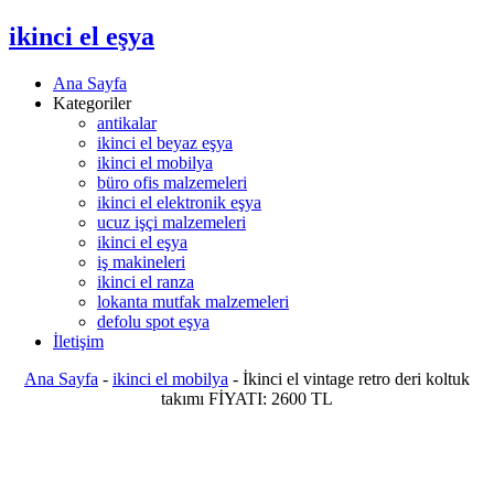
ikinci el eşya
Ana Sayfa
Kategoriler
antikalar
ikinci el beyaz eşya
ikinci el mobilya
büro ofis malzemeleri
ikinci el elektronik eşya
ucuz işçi malzemeleri
ikinci el eşya
iş makineleri
ikinci el ranza
lokanta mutfak malzemeleri
defolu spot eşya
İletişim
Ana Sayfa
-
ikinci el mobilya
-
İkinci el vintage retro deri koltuk
takımı FİYATI: 2600 TL