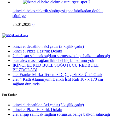
ikinci el beko elektrik süpürgesi spot fabrikadan defolu
süpürge
25.01.2025
0
ikinci el eşya
ikinci el decathlon 3xl çadır (3 kişilik çadır)
ikinci el Pizza Hazırlık Dolabı
2.el ahşap salıncak sağlam sorunsuz bahçe balkon salıncağı
ikea alex masa sağlam ikinci el hiç bir sorunu yok
İKİNCİ EL RED BULL SOĞUTUCU REDBULL
BUZDOLABI
2.el Franke Marka Tertemiz Doğalgazlı Set Üstü Ocak
2.el 4 Katlı Aluminyum Delikli İstif Rafı 107 x 170 cm
sağlam durumda
Son Yazılar
ikinci el decathlon 3xl çadır (3 kişilik çadır)
ikinci el Pizza Hazırlık Dolabı
2.el ahşap salıncak sağlam sorunsuz bahçe balkon salıncağı