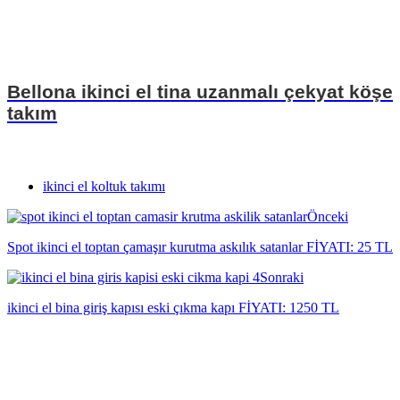
Bellona ikinci el tina uzanmalı çekyat köşe
takım
ikinci el koltuk takımı
Önceki
Spot ikinci el toptan çamaşır kurutma askılık satanlar FİYATI: 25 TL
Sonraki
ikinci el bina giriş kapısı eski çıkma kapı FİYATI: 1250 TL