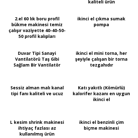
kaliteli ürün
2.el 60 lık boru profil
ikinci el çıkma sumak
bükme makinesi temiz
pompa
çalışır vaziyette 40-40-50-
50 profil kalıpları
Duvar Tipi Sanayi
ikinci el mini torna, her
Vantilatörü Taş Gibi
şeyiyle çalışan bir torna
Sağlam Bir Vantilatör
tezgahıdır
Sessiz alman malı kanal
Katı yakıtlı (Kömürlü)
tipi fanı kaliteli ve ucuz
kalorifer kazanı en uygun
ikinci el
L kesim shrink makinesi
ikinci el benzinli çim
ihtiyaç fazlası az
biçme makinesi
kullanılmış ürün