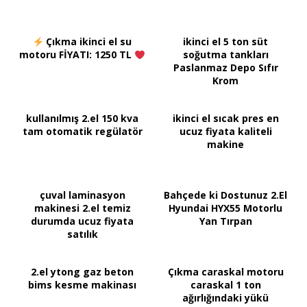
Çıkma ikinci el su
ikinci el 5 ton süt
motoru FİYATI: 1250 TL
soğutma tankları
Paslanmaz Depo Sıfır
Krom
kullanılmış 2.el 150 kva
ikinci el sıcak pres en
tam otomatik regülatör
ucuz fiyata kaliteli
makine
çuval laminasyon
Bahçede ki Dostunuz 2.El
makinesi 2.el temiz
Hyundai HYX55 Motorlu
durumda ucuz fiyata
Yan Tırpan
satılık
2.el ytong gaz beton
Çıkma caraskal motoru
bims kesme makinası
caraskal 1 ton
ağırlığındaki yükü