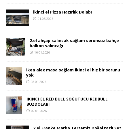
ikinci el Pizza Hazırlık Dolabı
01.05.2026
2.el ahşap salıncak sağlam sorunsuz bahçe
balkon salıncağı
16.01.2026
ikea alex masa sağlam ikinci el hiç bir sorunu
yok
08.01.2026
İKİNCİ EL RED BULL SOĞUTUCU REDBULL
BUZDOLABI
02.01.2026
2.el Franke Marka Tertemiz Doğalgazlı Set