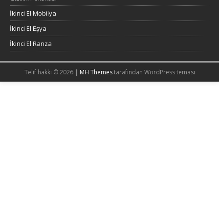
İkinci El Mobilya
İkinci El Eşya
İkinci El Ranza
Telif hakkı © 2026 |
MH Themes
tarafından WordPress teması