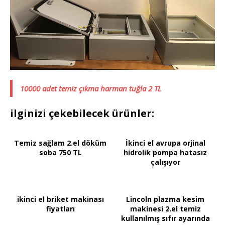
10000 adet temiz çıkma harman tuğla 2 TL
ilginizi çekebilecek ürünler:
Temiz sağlam 2.el döküm
İkinci el avrupa orjinal
soba 750 TL
hidrolik pompa hatasız
çalışıyor
ikinci el briket makinası
Lincoln plazma kesim
fiyatları
makinesi 2.el temiz
kullanılmış sıfır ayarında