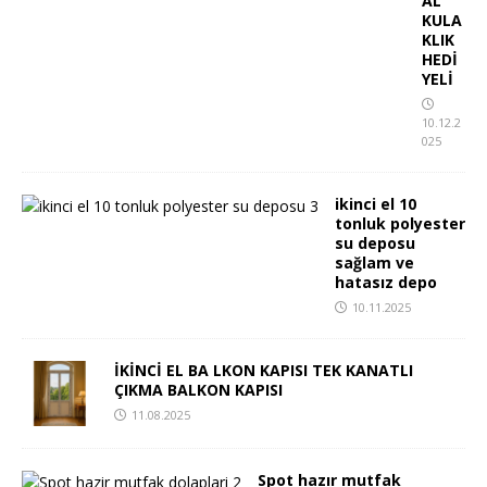
AL
KULA
KLIK
HEDİ
YELİ
10.12.2
025
ikinci el 10
tonluk polyester
su deposu
sağlam ve
hatasız depo
10.11.2025
İKİNCİ EL BA LKON KAPISI TEK KANATLI
ÇIKMA BALKON KAPISI
11.08.2025
Spot hazır mutfak