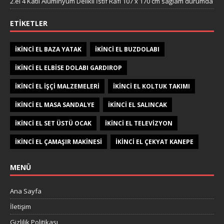
2.el 4 Katlı Aluminyum Delikli İstif Rafı 107 x 170 cm sağlam durumda
ETIKETLER
IKINCI EL BAZA YATAK
IKINCI EL BUZDOLABI
IKINCI EL ELBISE DOLABI GARDIROP
IKINCI EL IŞÇI MALZEMELERI
IKINCI EL KOLTUK TAKIMI
IKINCI EL MASA SANDALYE
IKINCI EL SALINCAK
IKINCI EL SET ÜSTÜ OCAK
IKINCI EL TELEVIZYON
IKINCI EL ÇAMAŞIR MAKINESI
IKINCI EL ÇEKYAT KANEPE
MENÜ
Ana Sayfa
İletişim
Gizlilik Politikası