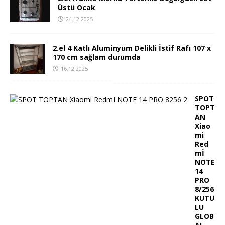
Üstü Ocak
24.12.2025
2.el 4 Katlı Aluminyum Delikli İstif Rafı 107 x
170 cm sağlam durumda
16.12.2025
SPOT
TOPT
AN
Xiao
mi
Red
mİ
NOTE
14
PRO
8/256
KUTU
LU
GLOB