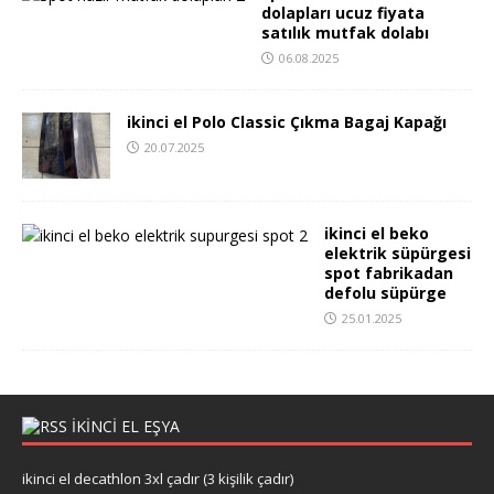
dolapları ucuz fiyata
satılık mutfak dolabı
06.08.2025
ikinci el Polo Classic Çıkma Bagaj Kapağı
20.07.2025
ikinci el beko
elektrik süpürgesi
spot fabrikadan
defolu süpürge
25.01.2025
IKINCI EL EŞYA
ikinci el decathlon 3xl çadır (3 kişilik çadır)