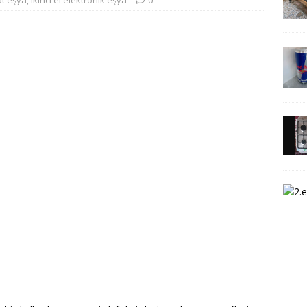
ot eşya
,
ikinci el elektronik eşya
0