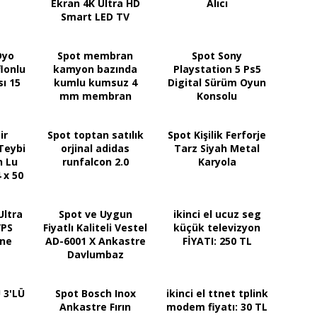
Ekran 4K Ultra HD
Alıcı
Smart LED TV
Dyo
Spot membran
Spot Sony
lonlu
kamyon bazında
Playstation 5 Ps5
ı 15
kumlu kumsuz 4
Digital Sürüm Oyun
mm membran
Konsolu
ir
Spot toptan satılık
Spot Kişilik Ferforje
Teybi
orjinal adidas
Tarz Siyah Metal
h Lu
runfalcon 2.0
Karyola
 x 50
00 TL
Ultra
Spot ve Uygun
ikinci el ucuz seg
VPS
Fiyatlı Kaliteli Vestel
küçük televizyon
one
AD-6001 X Ankastre
FİYATI: 250 TL
Davlumbaz
 3'LÜ
Spot Bosch Inox
ikinci el ttnet tplink
Ankastre Fırın
modem fiyatı: 30 TL