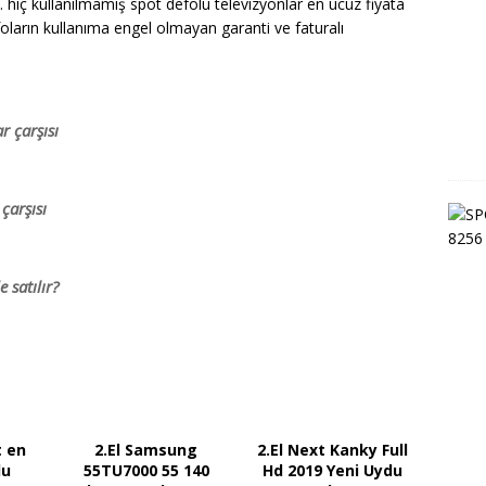
. hiç kullanılmamış spot defolu televizyonlar en ucuz fiyata
foların kullanıma engel olmayan garanti ve faturalı
r çarşısı
çarşısı
 satılır?
t en
2.El Samsung
2.El Next Kanky Full
lu
55TU7000 55 140
Hd 2019 Yeni Uydu