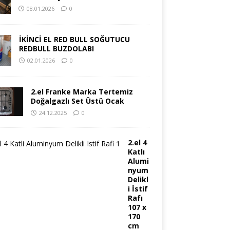
08.01.2026
0
İKİNCİ EL RED BULL SOĞUTUCU
REDBULL BUZDOLABI
02.01.2026
0
2.el Franke Marka Tertemiz
Doğalgazlı Set Üstü Ocak
24.12.2025
0
2.el 4
Katlı
Alumi
nyum
Delikl
i İstif
Rafı
107 x
170
cm