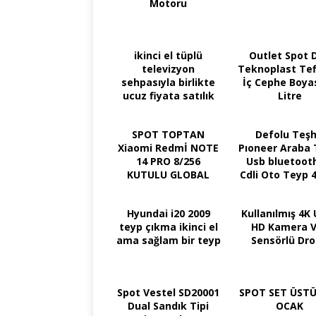
Motoru
ikinci el tüplü
Outlet Spot 
televizyon
Teknoplast Tef
sehpasıyla birlikte
İç Cephe Boyas
ucuz fiyata satılık
Litre
SPOT TOPTAN
Defolu Teşh
Xiaomi Redmİ NOTE
Pıoneer Araba 
14 PRO 8/256
Usb bluetoot
KUTULU GLOBAL
Cdli Oto Teyp 4
KULAKLIK HEDİYELİ
Watt FİYATI: 15
Hyundai i20 2009
Kullanılmış 4K 
teyp çıkma ikinci el
HD Kamera 
ama sağlam bir teyp
Sensörlü Dr
Spot Vestel SD20001
SPOT SET ÜSTÜ
Dual Sandık Tipi
OCAK