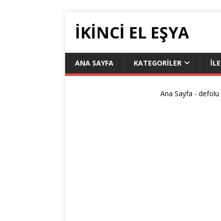
IKINCI EL EŞYA
ANA SAYFA
KATEGORILER
İL
Ana Sayfa
-
defolu