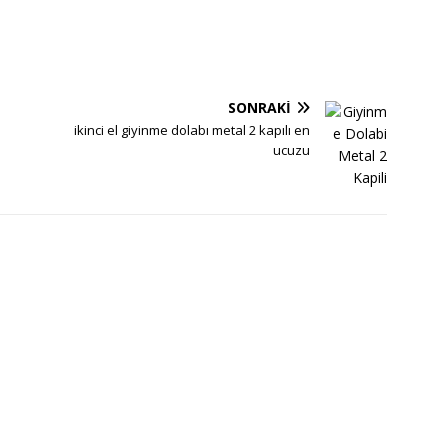
SONRAKI
ikinci el giyinme dolabı metal 2 kapılı en
ucuzu