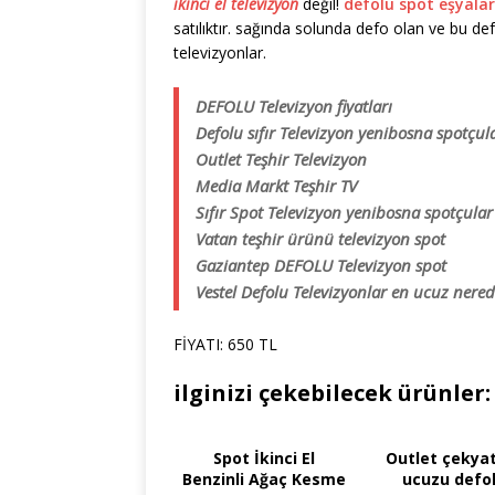
ikinci el televizyon
değil!
defolu spot eşyalar
satılıktır. sağında solunda defo olan ve bu de
televizyonlar.
DEFOLU Televizyon fiyatları
Defolu sıfır Televizyon yenibosna spotçula
Outlet Teşhir Televizyon
Media Markt Teşhir TV
Sıfır Spot Televizyon yenibosna spotçular 
Vatan teşhir ürünü televizyon spot
Gaziantep DEFOLU Televizyon spot
Vestel Defolu Televizyonlar en ucuz nerede
FİYATI: 650 TL
ilginizi çekebilecek ürünler:
Spot İkinci El
Outlet çekya
Benzinli Ağaç Kesme
ucuzu defo