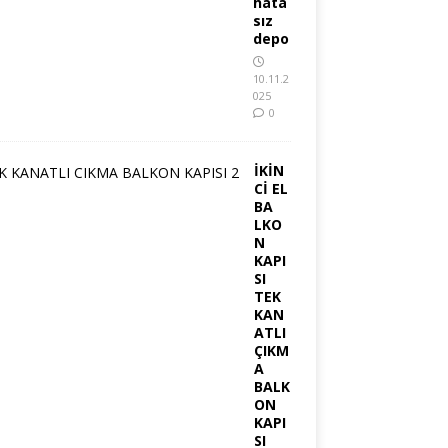
hata
sız
depo
10.11.2
025
0
İKİN
Cİ EL
BA
LKO
N
KAPI
SI
TEK
KAN
ATLI
ÇIKM
A
BALK
ON
KAPI
SI