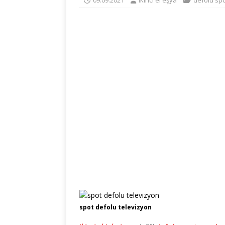
09.09.2021
ikinci el eşya
defolu sp
spot defolu televizyon