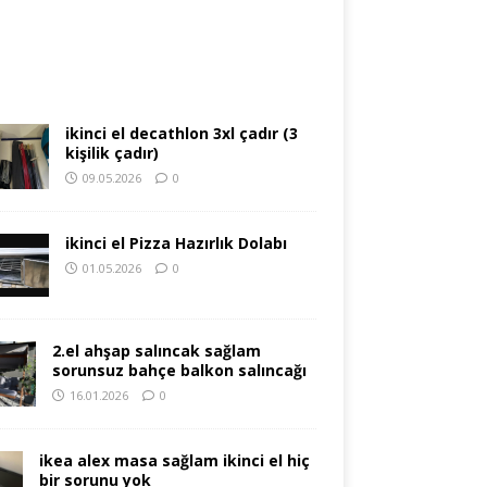
ikinci el decathlon 3xl çadır (3
kişilik çadır)
09.05.2026
0
ikinci el Pizza Hazırlık Dolabı
01.05.2026
0
2.el ahşap salıncak sağlam
sorunsuz bahçe balkon salıncağı
16.01.2026
0
ikea alex masa sağlam ikinci el hiç
bir sorunu yok