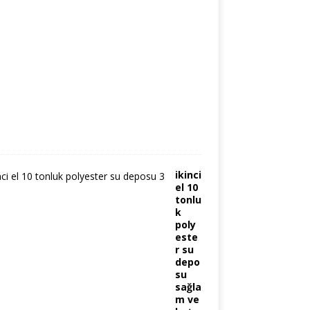
1
0
.
1
2
.
2
0
2
5
0
ikinci
el 10
tonlu
k
poly
este
r su
depo
su
sağla
m ve