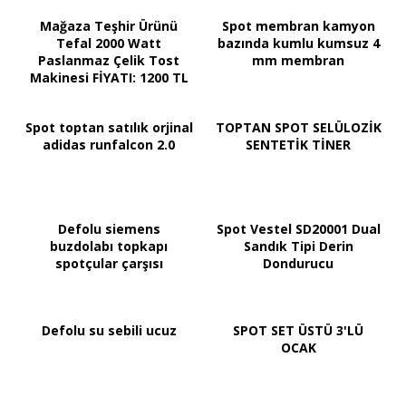
Mağaza Teşhir Ürünü
Spot membran kamyon
Tefal 2000 Watt
bazında kumlu kumsuz 4
Paslanmaz Çelik Tost
mm membran
Makinesi FİYATI: 1200 TL
Spot toptan satılık orjinal
TOPTAN SPOT SELÜLOZİK
adidas runfalcon 2.0
SENTETİK TİNER
Defolu siemens
Spot Vestel SD20001 Dual
buzdolabı topkapı
Sandık Tipi Derin
spotçular çarşısı
Dondurucu
Defolu su sebili ucuz
SPOT SET ÜSTÜ 3'LÜ
OCAK