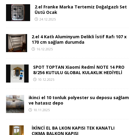
2.el Franke Marka Tertemiz Doğalgazlı Set
Üstü Ocak
24.12.2025
2.el 4 Katlı Aluminyum Delikli İstif Rafı 107 x
170 cm sağlam durumda
16.12.2025
SPOT TOPTAN Xiaomi Redmİ NOTE 14 PRO
8/256 KUTULU GLOBAL KULAKLIK HEDİYELİ
10.12.2025
ikinci el 10 tonluk polyester su deposu sağlam
ve hatasız depo
10.11.2025
İKİNCİ EL BA LKON KAPISI TEK KANATLI
ÇIKMA BALKON KAPISI