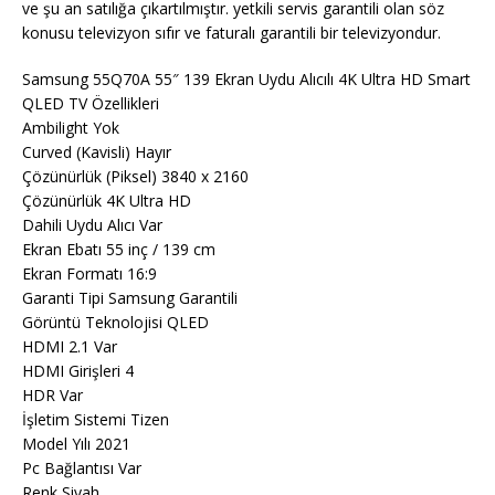
ve şu an satılığa çıkartılmıştır. yetkili servis garantili olan söz
konusu televizyon sıfır ve faturalı garantili bir televizyondur.
Samsung 55Q70A 55″ 139 Ekran Uydu Alıcılı 4K Ultra HD Smart
QLED TV Özellikleri
Ambilight Yok
Curved (Kavisli) Hayır
Çözünürlük (Piksel) 3840 x 2160
Çözünürlük 4K Ultra HD
Dahili Uydu Alıcı Var
Ekran Ebatı 55 inç / 139 cm
Ekran Formatı 16:9
Garanti Tipi Samsung Garantili
Görüntü Teknolojisi QLED
HDMI 2.1 Var
HDMI Girişleri 4
HDR Var
İşletim Sistemi Tizen
Model Yılı 2021
Pc Bağlantısı Var
Renk Siyah