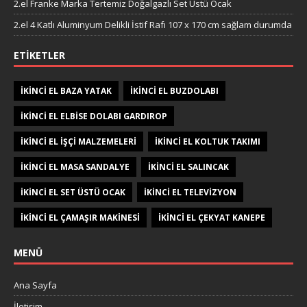
2.el Franke Marka Tertemiz Doğalgazlı Set Üstü Ocak
2.el 4 Katlı Aluminyum Delikli İstif Rafı 107 x 170 cm sağlam durumda
ETIKETLER
IKINCI EL BAZA YATAK
IKINCI EL BUZDOLABI
IKINCI EL ELBISE DOLABI GARDIROP
IKINCI EL IŞÇI MALZEMELERI
IKINCI EL KOLTUK TAKIMI
IKINCI EL MASA SANDALYE
IKINCI EL SALINCAK
IKINCI EL SET ÜSTÜ OCAK
IKINCI EL TELEVIZYON
IKINCI EL ÇAMAŞIR MAKINESI
IKINCI EL ÇEKYAT KANEPE
MENÜ
Ana Sayfa
İletişim