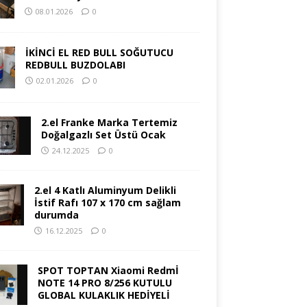
08.01.2026
0
İKİNCİ EL RED BULL SOĞUTUCU
REDBULL BUZDOLABI
02.01.2026
0
2.el Franke Marka Tertemiz
Doğalgazlı Set Üstü Ocak
24.12.2025
0
2.el 4 Katlı Aluminyum Delikli
İstif Rafı 107 x 170 cm sağlam
durumda
16.12.2025
0
SPOT TOPTAN Xiaomi Redmİ
NOTE 14 PRO 8/256 KUTULU
GLOBAL KULAKLIK HEDİYELİ