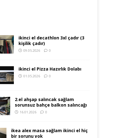
ikinci el decathlon 3xl çadır (3
kişilik çadır)
09.05.2026
0
ikinci el Pizza Hazırlık Dolabı
01.05.2026
0
2.el ahşap salıncak sağlam
sorunsuz bahçe balkon salıncağı
16.01.2026
0
ikea alex masa sağlam ikinci el hiç
bir sorunu yok