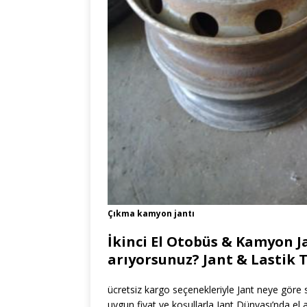
Çıkma kamyon jantı
İkinci El Otobüs & Kamyon J
arıyorsunuz? Jant & Lastik T
ücretsiz kargo seçenekleriyle Jant neye göre s
uygun fiyat ve koşullarla Jant Dünyası’nda e