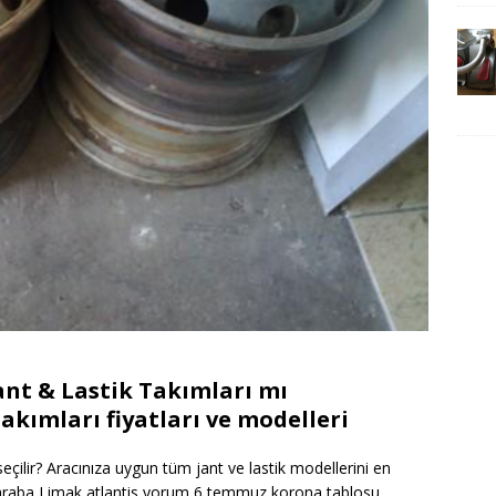
ant & Lastik Takımları mı
akımları fiyatları ve modelleri
eçilir? Aracınıza uygun tüm jant ve lastik modellerini en
l araba Limak atlantis yorum 6 temmuz korona tablosu