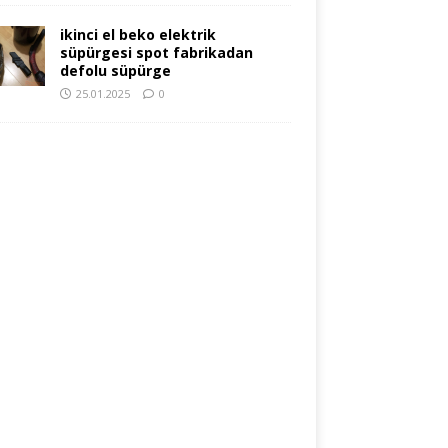
ikinci el beko elektrik
süpürgesi spot fabrikadan
defolu süpürge
25.01.2025
0