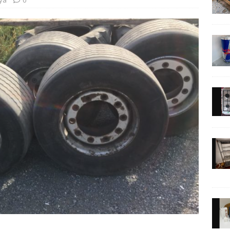
şya
0