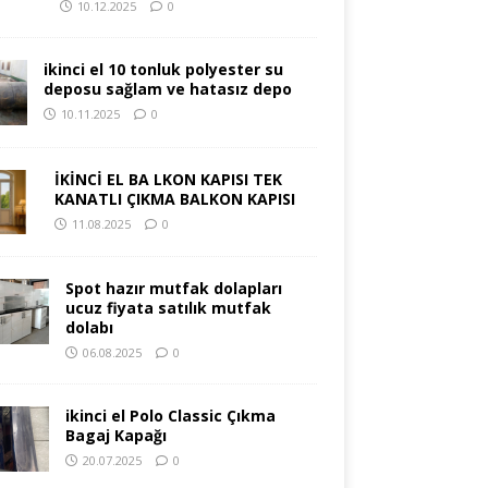
10.12.2025
0
ikinci el 10 tonluk polyester su
deposu sağlam ve hatasız depo
10.11.2025
0
İKİNCİ EL BA LKON KAPISI TEK
KANATLI ÇIKMA BALKON KAPISI
11.08.2025
0
Spot hazır mutfak dolapları
ucuz fiyata satılık mutfak
dolabı
06.08.2025
0
ikinci el Polo Classic Çıkma
Bagaj Kapağı
20.07.2025
0