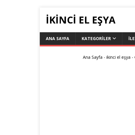
IKINCI EL EŞYA
ANA SAYFA
KATEGORILER
İL
Ana Sayfa
-
ikinci el eşya
-