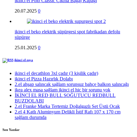
ikinci el Polo Classic Çıkma Bagaj Kapağı
20.07.2025
0
ikinci el beko elektrik süpürgesi spot fabrikadan defolu
süpürge
25.01.2025
0
ikinci el eşya
ikinci el decathlon 3xl çadır (3 kişilik çadır)
ikinci el Pizza Hazırlık Dolabı
2.el ahşap salıncak sağlam sorunsuz bahçe balkon salıncağı
ikea alex masa sağlam ikinci el hiç bir sorunu yok
İKİNCİ EL RED BULL SOĞUTUCU REDBULL
BUZDOLABI
2.el Franke Marka Tertemiz Doğalgazlı Set Üstü Ocak
2.el 4 Katlı Aluminyum Delikli İstif Rafı 107 x 170 cm
sağlam durumda
Son Yazılar