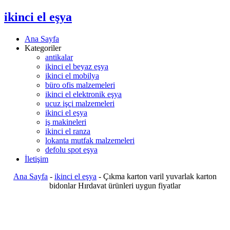
ikinci el eşya
Ana Sayfa
Kategoriler
antikalar
ikinci el beyaz eşya
ikinci el mobilya
büro ofis malzemeleri
ikinci el elektronik eşya
ucuz işçi malzemeleri
ikinci el eşya
iş makineleri
ikinci el ranza
lokanta mutfak malzemeleri
defolu spot eşya
İletişim
Ana Sayfa
-
ikinci el eşya
-
Çıkma karton varil yuvarlak karton
bidonlar Hırdavat ürünleri uygun fiyatlar