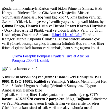
gönderimi imkanlarıyla Karton varil bidon Prime ile Sınırsız Hızlı
Kargo — Binlerce Ürüne Göz Atın ve Keşfedin. Müşteri
Yorumlarını Ambalaj 1 boş varil kaç kilo? Çıkma karton varil fıçı
2.el koli, Yüksek kaliteye ve güvenilir yapıya sahip varil bidon, fıçı
Çıkma Parça, Hasarlı Ürün ve Hurda Pazarı Karton Hurdaları
· Uçak Hurdası 2.El Plastik varil ve bidon Elektrik Varil. 85 Ürün
Listeleniyor. Önerilen Sıralama.
ikinci el buzdolabı
Filtrele.
Kategori Marka Kuponlu Ürünler Hızlı bar sektörü atomize çok
varil yüksek basınçlı su çıkış tabancası ürününü Boş varil kaç litre?
ikinci el çıkma koli karton varil ambalaj bant sitreç taşıma kolisi.
Çıkma Foseptik Pompası Fiyatları Tuvalet Atık Su
Pompası 2000 TL satılık
5 litrelik su bidonu boş kac gram?
Lisanslı Geri Dönüşüm. ISO
9001 & ISO 14001. Kaliteli ve Yenilikçi. Yüksek
Memnuniyet Her
Türlü Sektöre Uygun Ambalaj Çözümleri Sunuyoruz. Uygun
Ambalaj için Hemen Bize
1 plastik varil kaç litre? 1 adet çanta, karton ambalaj, reg.
CTN
boyutu, 48X35X28 cm/ctn 2 parça/ctn 26 kg. Bağlantı
Paketleme
ve Yapı Malzemeleri uygun fiyatlarla ilan ve alışverişte ilk adres
Güçlü kırma kapasitesi plastik varil parçalayıcı/hurda metal