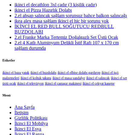
ikinci el decathlon 3xl çadır (3 kişilik çadır)
ikinci el Pizza Hazırlık Dolabı
2.el ahşap salıncak sağlam sorunsuz bahçe balkon salıncağı
ikea alex masa sağlam ikinci el hiç bir sorunu yok
İKİNCİ EL RED BULL SOĞUTUCU REDBULL
BUZDOLABI
2.el Franke Marka Tertemiz Doğalgazlı Set Üstü Ocak
2.el 4 Katlı Aluminyum Delikli İstif Rafı 107 x 170 cm
sağlam durumda
Etiketler
ikinci el baza yatak
ikinci el buzdolabı
ikinci el elbise dolabı gardırop
ikinci el işçi
malzemeleri
ikinci el koltuk takımı
ikinci el masa sandalye
ikinci el salıncak
ikinci el set
üstü ocak
ikinci el televizyon
ikinci el çamaşır makinesi
ikinci el çekyat kanepe
Menü
Ana Sayfa
İletişim
Gizlilik Politikası
İkinci El Mobilya
İkinci El Eşya
İkinci El Ranza