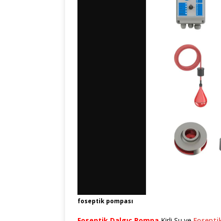
foseptik pompası
Foseptik Dalgıç Pompa
Kirli Su ve
Fosepti