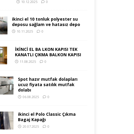
10.12.2025
0
ikinci el 10 tonluk polyester su
deposu sağlam ve hatasız depo
10.11.2025
0
İKİNCİ EL BA LKON KAPISI TEK
KANATLI ÇIKMA BALKON KAPISI
11.08.2025
0
Spot hazır mutfak dolapları
ucuz fiyata satılık mutfak
dolabı
06.08.2025
0
ikinci el Polo Classic Çıkma
Bagaj Kapağı
20.07.2025
0