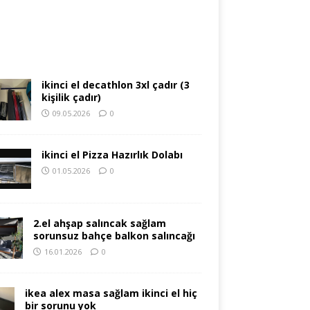
ikinci el decathlon 3xl çadır (3
kişilik çadır)
09.05.2026
0
ikinci el Pizza Hazırlık Dolabı
01.05.2026
0
2.el ahşap salıncak sağlam
sorunsuz bahçe balkon salıncağı
16.01.2026
0
ikea alex masa sağlam ikinci el hiç
bir sorunu yok