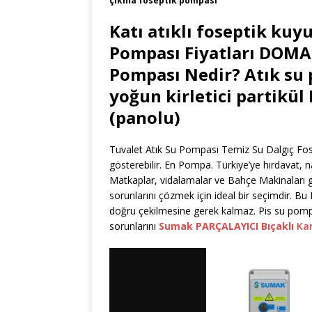
çıkma foseptik pompası
Katı atıklı foseptik kuy
Pompası Fiyatları DOMA
Pompası Nedir? Atık su
yoğun kirletici partikül
(panolu)
Tuvalet Atık Su Pompası Temiz Su Dalgıç Fosep
gösterebilir. En Pompa. Türkiye’ye hırdavat, nalb
Matkaplar, vidalamalar ve Bahçe Makinaları gi
sorunlarını çözmek için ideal bir seçimdir. B
doğru çekilmesine gerek kalmaz. Pis su pompa
sorunlarını
Sumak PARÇALAYICI Bıçaklı
Kan