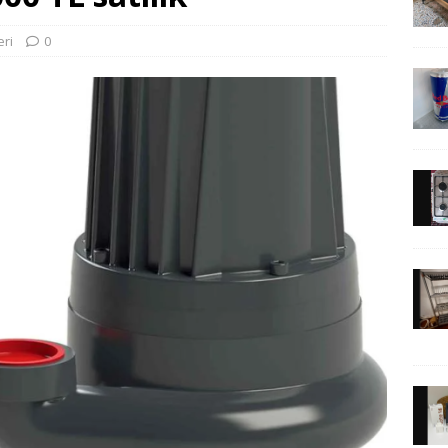
eri
0