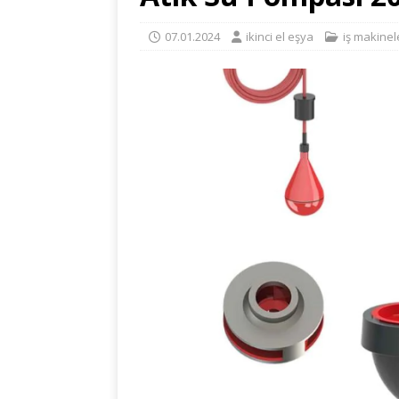
07.01.2024
ikinci el eşya
iş makinel