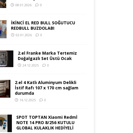
08.01.2026
0
İKİNCİ EL RED BULL SOĞUTUCU
REDBULL BUZDOLABI
02.01.2026
0
2.el Franke Marka Tertemiz
Doğalgazlı Set Üstü Ocak
24.12.2025
0
2.el 4 Katlı Aluminyum Delikli
İstif Rafı 107 x 170 cm sağlam
durumda
16.12.2025
0
SPOT TOPTAN Xiaomi Redmİ
NOTE 14 PRO 8/256 KUTULU
GLOBAL KULAKLIK HEDİYELİ