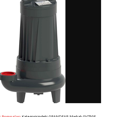
k Pompaları
Kategorisindeki GRANDFAR Markalı GV750F