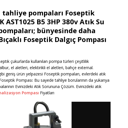
u tahliye pompaları Foseptik
K AST1025 B5 3HP 380v Atık Su
 pompaları; bünyesinde daha
 Bıçaklı Foseptik Dalgıç Pompası
tik çukurlarda kullanılan pompa türleri çeşitlilik
ur, el aletleri, elektirikli el aletleri, bahçe external.
bi geniş ürün yelpazesi Foseptik pompaları, evlerdeki atık
u Foseptik Pompası: Bu sayede tahliye borularının da yukarıya
larının Evinizdeki Atık Sorununa Çözüm. Evinizdeki atık
alizasyon Pompası
Fiyatları