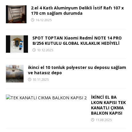
2.el 4 Katlı Aluminyum Delikli İstif Rafı 107 x
170 cm sağlam durumda
16.12.2025
SPOT TOPTAN Xiaomi Redmİ NOTE 14 PRO
8/256 KUTULU GLOBAL KULAKLIK HEDİYELİ
10.12.2025
ikinci el 10 tonluk polyester su deposu sağlam
ve hatasız depo
10.11.2025
İKİNCİ EL BA
LKON KAPISI TEK
KANATLI ÇIKMA
BALKON KAPISI
11.08.2025