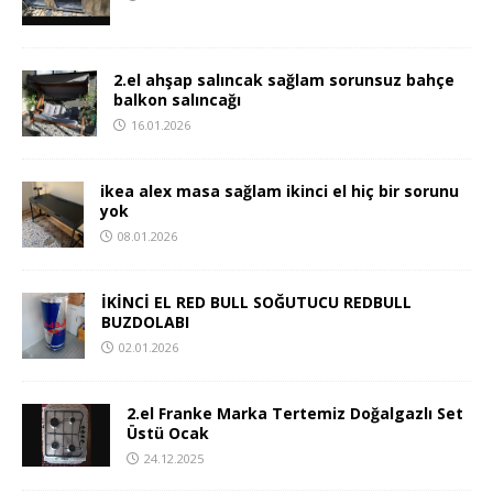
2.el ahşap salıncak sağlam sorunsuz bahçe
balkon salıncağı
16.01.2026
ikea alex masa sağlam ikinci el hiç bir sorunu
yok
08.01.2026
İKİNCİ EL RED BULL SOĞUTUCU REDBULL
BUZDOLABI
02.01.2026
2.el Franke Marka Tertemiz Doğalgazlı Set
Üstü Ocak
24.12.2025