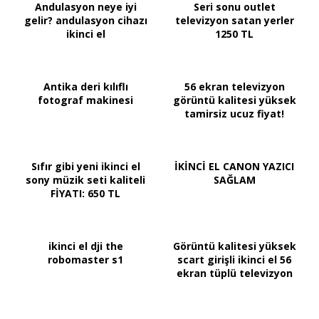
Andulasyon neye iyi
Seri sonu outlet
gelir? andulasyon cihazı
televizyon satan yerler
ikinci el
1250 TL
Antika deri kılıflı
56 ekran televizyon
fotograf makinesi
görüntü kalitesi yüksek
tamirsiz ucuz fiyat!
Sıfır gibi yeni ikinci el
İKİNCİ EL CANON YAZICI
sony müzik seti kaliteli
SAĞLAM
FİYATI: 650 TL
ikinci el dji the
Görüntü kalitesi yüksek
robomaster s1
scart girişli ikinci el 56
ekran tüplü televizyon