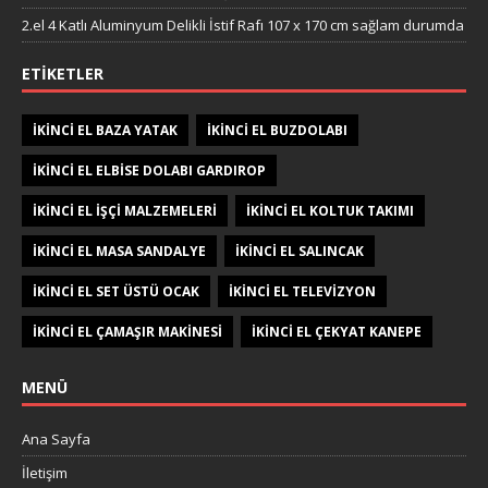
2.el 4 Katlı Aluminyum Delikli İstif Rafı 107 x 170 cm sağlam durumda
ETIKETLER
IKINCI EL BAZA YATAK
IKINCI EL BUZDOLABI
IKINCI EL ELBISE DOLABI GARDIROP
IKINCI EL IŞÇI MALZEMELERI
IKINCI EL KOLTUK TAKIMI
IKINCI EL MASA SANDALYE
IKINCI EL SALINCAK
IKINCI EL SET ÜSTÜ OCAK
IKINCI EL TELEVIZYON
IKINCI EL ÇAMAŞIR MAKINESI
IKINCI EL ÇEKYAT KANEPE
MENÜ
Ana Sayfa
İletişim