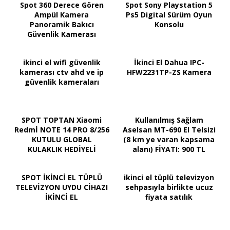
Spot 360 Derece Gören
Spot Sony Playstation 5
Ampül Kamera
Ps5 Digital Sürüm Oyun
Panoramik Bakıcı
Konsolu
Güvenlik Kamerası
ikinci el wifi güvenlik
İkinci El Dahua IPC-
kamerası ctv ahd ve ip
HFW2231TP-ZS Kamera
güvenlik kameraları
SPOT TOPTAN Xiaomi
Kullanılmış Sağlam
Redmİ NOTE 14 PRO 8/256
Aselsan MT-690 El Telsizi
KUTULU GLOBAL
(8 km ye varan kapsama
KULAKLIK HEDİYELİ
alanı) FİYATI: 900 TL
SPOT İKİNCİ EL TÜPLÜ
ikinci el tüplü televizyon
TELEVİZYON UYDU CİHAZI
sehpasıyla birlikte ucuz
İKİNCİ EL
fiyata satılık