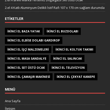
2.el 4 Katlı Aluminyum Delikli İstif Rafı 107 x 170 cm sağlam durumda
ETIKETLER
IKINCI EL BAZA YATAK
IKINCI EL BUZDOLABI
IKINCI EL ELBISE DOLABI GARDIROP
IKINCI EL IŞÇI MALZEMELERI
IKINCI EL KOLTUK TAKIMI
IKINCI EL MASA SANDALYE
IKINCI EL SALINCAK
IKINCI EL SET ÜSTÜ OCAK
IKINCI EL TELEVIZYON
IKINCI EL ÇAMAŞIR MAKINESI
IKINCI EL ÇEKYAT KANEPE
MENÜ
Ana Sayfa
İletişim