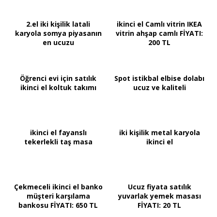
2.el iki kişilik latali
ikinci el Camlı vitrin IKEA
karyola somya piyasanın
vitrin ahşap camlı FİYATI:
en ucuzu
200 TL
Öğrenci evi için satılık
Spot istikbal elbise dolabı
ikinci el koltuk takımı
ucuz ve kaliteli
ikinci el fayanslı
iki kişilik metal karyola
tekerlekli taş masa
ikinci el
Çekmeceli ikinci el banko
Ucuz fiyata satılık
müşteri karşılama
yuvarlak yemek masası
bankosu FİYATI: 650 TL
FİYATI: 20 TL