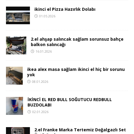
ikinci el Pizza Hazırlık Dolabı
01.05.2026
2.el ahşap salıncak sağlam sorunsuz bahçe
balkon salıncağı
16.01.2026
ikea alex masa sağlam ikinci el hiç bir sorunu
yok
08.01.2026
İKİNCİ EL RED BULL SOĞUTUCU REDBULL
BUZDOLABI
02.01.2026
2.el Franke Marka Tertemiz Doğalgazlı Set