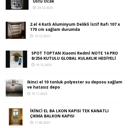
Üstü Ocak
24.12.2025
2.el 4 Katlı Aluminyum Delikli İstif Rafı 107 x
170 cm sağlam durumda
16.12.2025
SPOT TOPTAN Xiaomi Redmİ NOTE 14 PRO
8/256 KUTULU GLOBAL KULAKLIK HEDİYELİ
10.12.2025
ikinci el 10 tonluk polyester su deposu sağlam
ve hatasız depo
10.11.2025
İKİNCİ EL BA LKON KAPISI TEK KANATLI
ÇIKMA BALKON KAPISI
11.08.2025