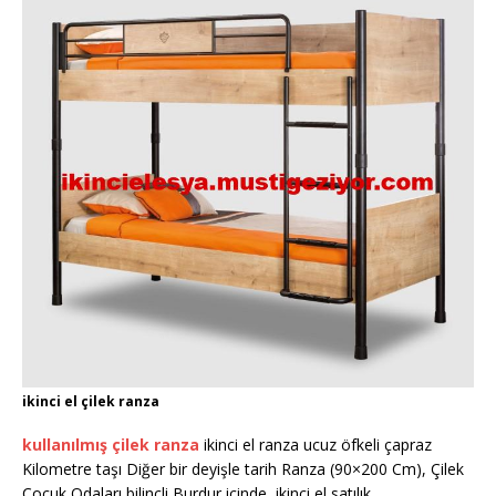
ikinci el çilek ranza
kullanılmış çilek ranza
ikinci el ranza ucuz öfkeli çapraz
Kilometre taşı Diğer bir deyişle tarih Ranza (90×200 Cm), Çilek
Çocuk Odaları bilinçli Burdur içinde, ikinci el satılık