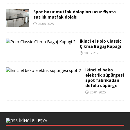
Spot hazır mutfak dolapları ucuz fiyata
satılık mutfak dolabı
06.08.2025
ikinci el Polo Classic
Çıkma Bagaj Kapağı
20.07.2025
ikinci el beko
elektrik süpürgesi
spot fabrikadan
defolu süpürge
25.01.2025
IKINCI EL EŞYA