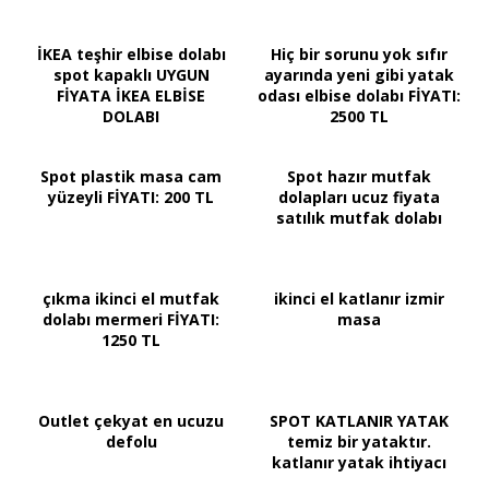
İKEA teşhir elbise dolabı
Hiç bir sorunu yok sıfır
spot kapaklı UYGUN
ayarında yeni gibi yatak
FİYATA İKEA ELBİSE
odası elbise dolabı FİYATI:
DOLABI
2500 TL
Spot plastik masa cam
Spot hazır mutfak
yüzeyli FİYATI: 200 TL
dolapları ucuz fiyata
satılık mutfak dolabı
çıkma ikinci el mutfak
ikinci el katlanır izmir
dolabı mermeri FİYATI:
masa
1250 TL
Outlet çekyat en ucuzu
SPOT KATLANIR YATAK
defolu
temiz bir yataktır.
katlanır yatak ihtiyacı