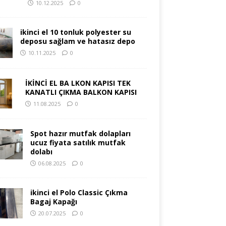
10.12.2025
0
ikinci el 10 tonluk polyester su
deposu sağlam ve hatasız depo
10.11.2025
0
İKİNCİ EL BA LKON KAPISI TEK
KANATLI ÇIKMA BALKON KAPISI
11.08.2025
0
Spot hazır mutfak dolapları
ucuz fiyata satılık mutfak
dolabı
06.08.2025
0
ikinci el Polo Classic Çıkma
Bagaj Kapağı
20.07.2025
0