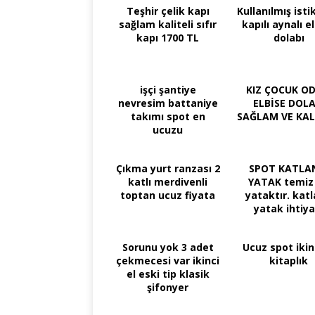
Teşhir çelik kapı
Kullanılmış isti
sağlam kaliteli sıfır
kapılı aynalı e
kapı 1700 TL
dolabı
işçi şantiye
KIZ ÇOCUK OD
nevresim battaniye
ELBİSE DOLA
takımı spot en
SAĞLAM VE KAL
ucuzu
Çıkma yurt ranzası 2
SPOT KATLA
katlı merdivenli
YATAK temiz 
toptan ucuz fiyata
yataktır. katl
yatak ihtiya
Sorunu yok 3 adet
Ucuz spot ikin
çekmecesi var ikinci
kitaplık
el eski tip klasik
şifonyer