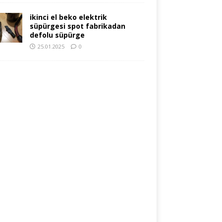
ikinci el beko elektrik
süpürgesi spot fabrikadan
defolu süpürge
25.01.2025
0