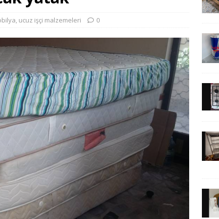
obilya
,
ucuz işçi malzemeleri
0