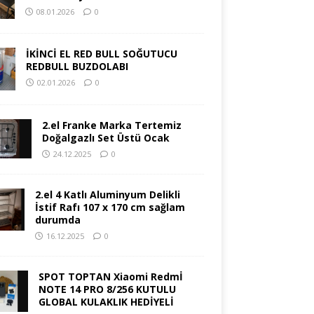
08.01.2026
0
İKİNCİ EL RED BULL SOĞUTUCU
REDBULL BUZDOLABI
02.01.2026
0
2.el Franke Marka Tertemiz
Doğalgazlı Set Üstü Ocak
24.12.2025
0
2.el 4 Katlı Aluminyum Delikli
İstif Rafı 107 x 170 cm sağlam
durumda
16.12.2025
0
SPOT TOPTAN Xiaomi Redmİ
NOTE 14 PRO 8/256 KUTULU
GLOBAL KULAKLIK HEDİYELİ