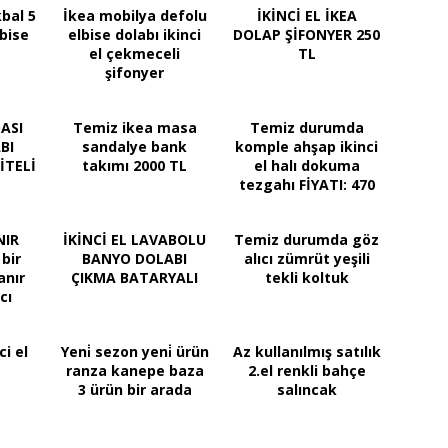
kbal 5
İkea mobilya defolu
İKİNCİ EL İKEA
lbise
elbise dolabı ikinci
DOLAP ŞİFONYER 250
el çekmeceli
TL
şifonyer
ASI
Temiz ikea masa
Temiz durumda
BI
sandalye bank
komple ahşap ikinci
İTELİ
takımı 2000 TL
el halı dokuma
tezgahı FİYATI: 470
TL
NIR
İKİNCİ EL LAVABOLU
Temiz durumda göz
bir
BANYO DOLABI
alıcı zümrüt yeşili
anır
ÇIKMA BATARYALI
tekli koltuk
cı
ci el
Yeni̇ sezon yeni̇ ürün
Az kullanılmış satılık
ranza kanepe baza
2.el renkli bahçe
3 ürün bir arada
salıncak