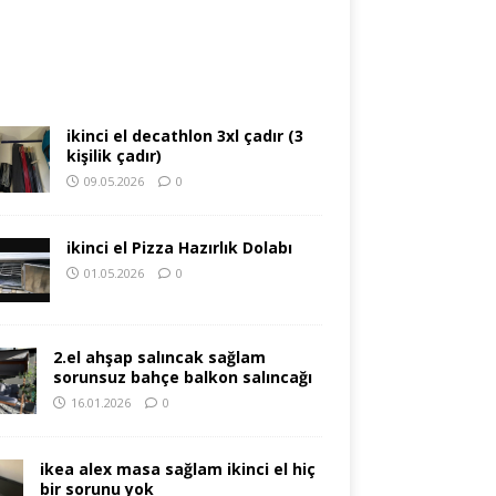
ikinci el decathlon 3xl çadır (3
kişilik çadır)
09.05.2026
0
ikinci el Pizza Hazırlık Dolabı
01.05.2026
0
2.el ahşap salıncak sağlam
sorunsuz bahçe balkon salıncağı
16.01.2026
0
ikea alex masa sağlam ikinci el hiç
bir sorunu yok