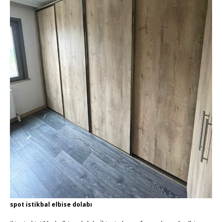
spot istikbal elbise dolabı