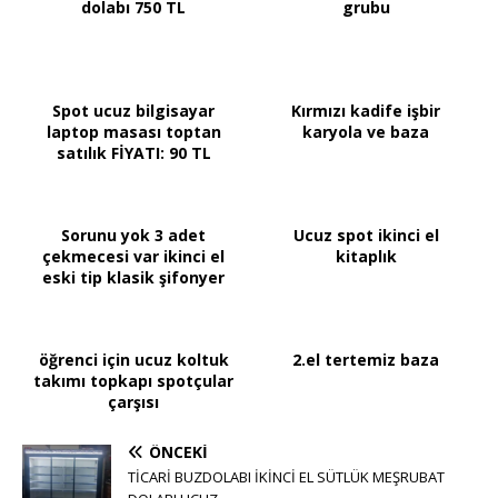
dolabı 750 TL
grubu
Spot ucuz bilgisayar
Kırmızı kadife işbir
laptop masası toptan
karyola ve baza
satılık FİYATI: 90 TL
Sorunu yok 3 adet
Ucuz spot ikinci el
çekmecesi var ikinci el
kitaplık
eski tip klasik şifonyer
öğrenci için ucuz koltuk
2.el tertemiz baza
takımı topkapı spotçular
çarşısı
ÖNCEKI
TİCARİ BUZDOLABI İKİNCİ EL SÜTLÜK MEŞRUBAT