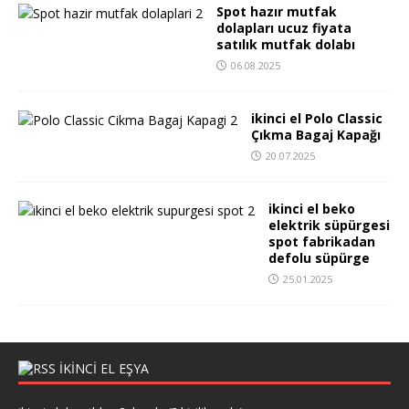
Spot hazır mutfak
dolapları ucuz fiyata
satılık mutfak dolabı
06.08.2025
ikinci el Polo Classic
Çıkma Bagaj Kapağı
20.07.2025
ikinci el beko
elektrik süpürgesi
spot fabrikadan
defolu süpürge
25.01.2025
IKINCI EL EŞYA