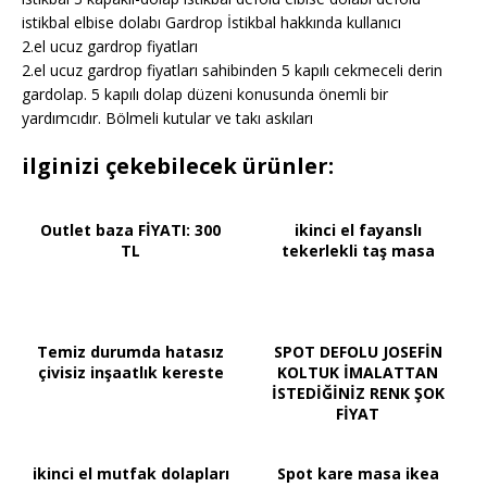
istikbal elbise dolabı Gardrop İstikbal hakkında kullanıcı
2.el ucuz gardrop fiyatları
2.el ucuz gardrop fiyatları sahibinden 5 kapılı cekmeceli derin
gardolap. 5 kapılı dolap düzeni konusunda önemli bir
yardımcıdır. Bölmeli kutular ve takı askıları
ilginizi çekebilecek ürünler:
Outlet baza FİYATI: 300
ikinci el fayanslı
TL
tekerlekli taş masa
Temiz durumda hatasız
SPOT DEFOLU JOSEFİN
çivisiz inşaatlık kereste
KOLTUK İMALATTAN
İSTEDİĞİNİZ RENK ŞOK
FİYAT
ikinci el mutfak dolapları
Spot kare masa ikea