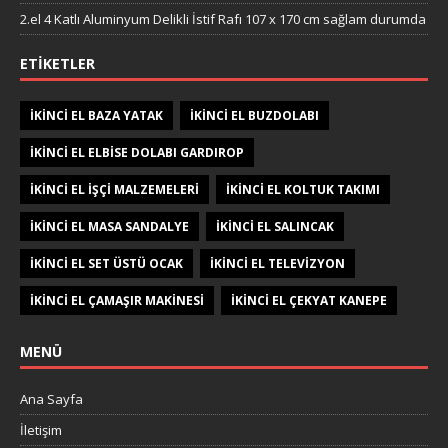
2.el 4 Katlı Aluminyum Delikli İstif Rafı 107 x 170 cm sağlam durumda
ETIKETLER
IKINCI EL BAZA YATAK
IKINCI EL BUZDOLABI
IKINCI EL ELBISE DOLABI GARDIROP
IKINCI EL IŞÇI MALZEMELERI
IKINCI EL KOLTUK TAKIMI
IKINCI EL MASA SANDALYE
IKINCI EL SALINCAK
IKINCI EL SET ÜSTÜ OCAK
IKINCI EL TELEVIZYON
IKINCI EL ÇAMAŞIR MAKINESI
IKINCI EL ÇEKYAT KANEPE
MENÜ
Ana Sayfa
İletişim