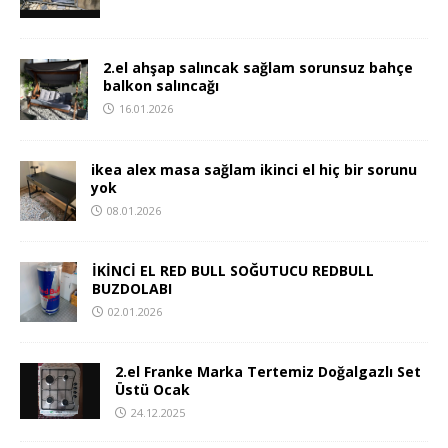
2.el ahşap salıncak sağlam sorunsuz bahçe
balkon salıncağı
16.01.2026
ikea alex masa sağlam ikinci el hiç bir sorunu
yok
08.01.2026
İKİNCİ EL RED BULL SOĞUTUCU REDBULL
BUZDOLABI
02.01.2026
2.el Franke Marka Tertemiz Doğalgazlı Set
Üstü Ocak
24.12.2025