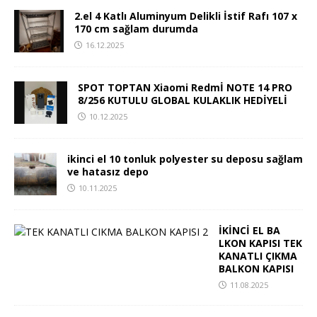
2.el 4 Katlı Aluminyum Delikli İstif Rafı 107 x
170 cm sağlam durumda
16.12.2025
SPOT TOPTAN Xiaomi Redmİ NOTE 14 PRO
8/256 KUTULU GLOBAL KULAKLIK HEDİYELİ
10.12.2025
ikinci el 10 tonluk polyester su deposu sağlam
ve hatasız depo
10.11.2025
İKİNCİ EL BA
LKON KAPISI TEK
KANATLI ÇIKMA
BALKON KAPISI
11.08.2025