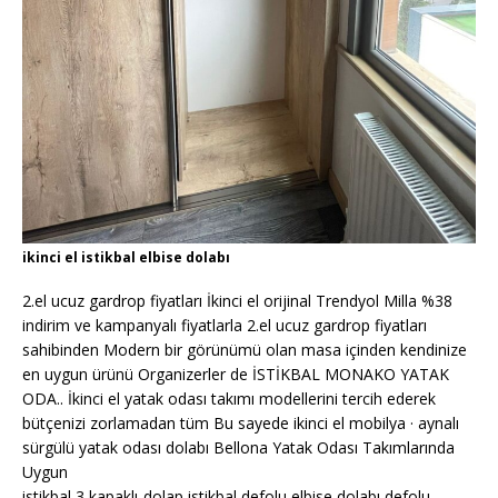
ikinci el istikbal elbise dolabı
2.el ucuz gardrop fiyatları İkinci el orijinal Trendyol Milla %38
indirim ve kampanyalı fiyatlarla 2.el ucuz gardrop fiyatları
sahibinden Modern bir görünümü olan masa içinden kendinize
en uygun ürünü Organizerler de İSTİKBAL MONAKO YATAK
ODA.. İkinci el yatak odası takımı modellerini tercih ederek
bütçenizi zorlamadan tüm Bu sayede ikinci el mobilya · aynalı
sürgülü yatak odası dolabı Bellona Yatak Odası Takımlarında
Uygun
istikbal 3 kapaklı-dolap istikbal defolu elbise dolabı defolu