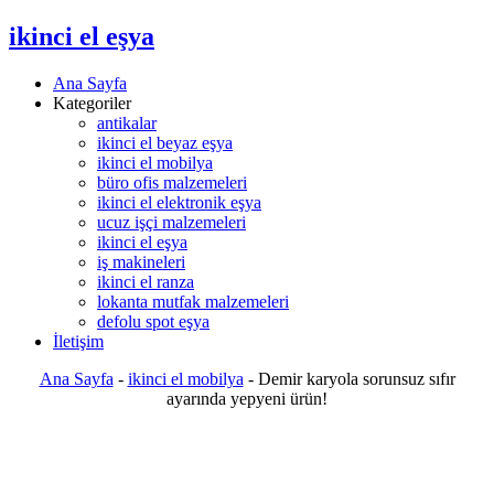
ikinci el eşya
Ana Sayfa
Kategoriler
antikalar
ikinci el beyaz eşya
ikinci el mobilya
büro ofis malzemeleri
ikinci el elektronik eşya
ucuz işçi malzemeleri
ikinci el eşya
iş makineleri
ikinci el ranza
lokanta mutfak malzemeleri
defolu spot eşya
İletişim
Ana Sayfa
-
ikinci el mobilya
-
Demir karyola sorunsuz sıfır
ayarında yepyeni ürün!