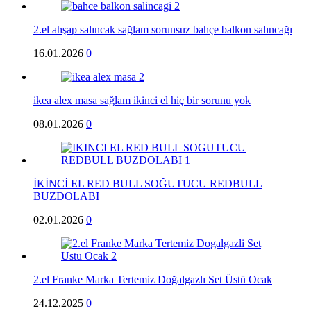
2.el ahşap salıncak sağlam sorunsuz bahçe balkon salıncağı
16.01.2026
0
ikea alex masa sağlam ikinci el hiç bir sorunu yok
08.01.2026
0
İKİNCİ EL RED BULL SOĞUTUCU REDBULL
BUZDOLABI
02.01.2026
0
2.el Franke Marka Tertemiz Doğalgazlı Set Üstü Ocak
24.12.2025
0