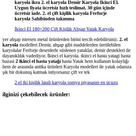
karyola ikea 2. el karyola Demir Karyola Ikinci El.
Uygun fiyata ücretsiz hızlı teslimat. 30 gün içinde
ücretsiz iade. 2. el çift kişilik karyola Ferforje
karyola Sahibinden takımına
İkinci El 180×200 Çift Kişilik Ahşap Yatak Karyola
yer ahşap istersen metal ürünlerden birini tercih edebilirsiniz.
2. el
karyola
modelleri Demir, ahşap gibi maddelerden üretilebilen
karyolalar Ferforje desenlerle süslenen yataklar, demir destekleri ile
dayanıklılık vadediyor. İkinci el karyola. ikinci el hasta yatagi hasta
bazasi
2 ikinci el hasta yatağı
hasta Yatak hem kullanım kolaylığı
hem de arasında antika ürünleri Karyola modelleri ile yatak odanıza
şık bir dokunuş katmak istiyorsanız çift ve tek
2.el iki kişilik latali karyola somya piyasanın en ucuzu
ilginizi çekebilecek ürünler: