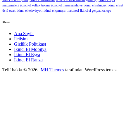
ikinci el baza yatak
ikinci el buzdolabı
ikinci el elbise dolabı gardırop
ikinci el işçi
malzemeleri
ikinci el koltuk takımı
ikinci el masa sandalye
ikinci el salıncak
ikinci el set
üstü ocak
ikinci el televizyon
ikinci el çamaşır makinesi
ikinci el çekyat kanepe
Menü
Ana Sayfa
İletişim
Gizlilik Politikası
İkinci El Mobilya
İkinci El Eşya
İkinci El Ranza
Telif hakkı © 2026 |
MH Themes
tarafından WordPress teması