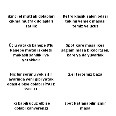
ikinci el mutfak dolapları
Retro klasik salon odası
çıkma mutfak dolapları
takımı yemek masası
satılık
temiz ve ucuz
Üçlü yataklı kanepe 3'lü
Spot kare masa ikea
kanepe metal iskeletli
sağlam masa Dikdörtgen,
makaslı sandıklı ve
kare ya da yuvarlak
yataklıdır
Hiç bir sorunu yok sıfır
2.el tertemiz baza
ayarında yeni gibi yatak
odası elbise dolabı FİYATI:
2500 TL
iki kapılı ucuz elbise
Spot katlanabilir izmir
dolabı kahverengi
masa