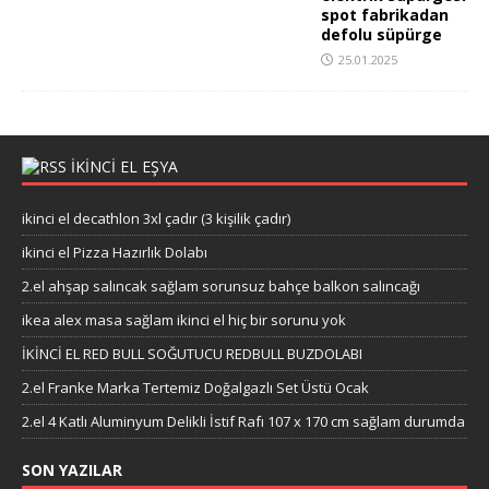
spot fabrikadan
defolu süpürge
25.01.2025
IKINCI EL EŞYA
ikinci el decathlon 3xl çadır (3 kişilik çadır)
ikinci el Pizza Hazırlık Dolabı
2.el ahşap salıncak sağlam sorunsuz bahçe balkon salıncağı
ikea alex masa sağlam ikinci el hiç bir sorunu yok
İKİNCİ EL RED BULL SOĞUTUCU REDBULL BUZDOLABI
2.el Franke Marka Tertemiz Doğalgazlı Set Üstü Ocak
2.el 4 Katlı Aluminyum Delikli İstif Rafı 107 x 170 cm sağlam durumda
SON YAZILAR