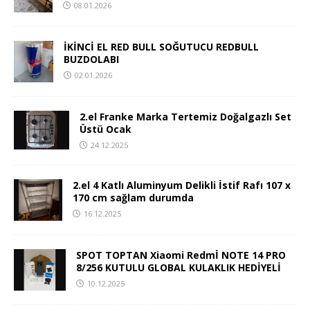
08.01.2026
İKİNCİ EL RED BULL SOĞUTUCU REDBULL
BUZDOLABI
02.01.2026
2.el Franke Marka Tertemiz Doğalgazlı Set
Üstü Ocak
24.12.2025
2.el 4 Katlı Aluminyum Delikli İstif Rafı 107 x
170 cm sağlam durumda
16.12.2025
SPOT TOPTAN Xiaomi Redmİ NOTE 14 PRO
8/256 KUTULU GLOBAL KULAKLIK HEDİYELİ
10.12.2025