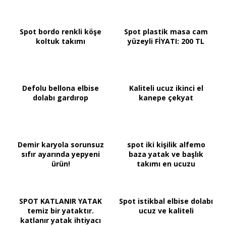
Spot bordo renkli köşe
Spot plastik masa cam
koltuk takımı
yüzeyli FİYATI: 200 TL
Defolu bellona elbise
Kaliteli ucuz ikinci el
dolabı gardırop
kanepe çekyat
Demir karyola sorunsuz
spot iki kişilik alfemo
sıfır ayarında yepyeni
baza yatak ve başlık
ürün!
takımı en ucuzu
SPOT KATLANIR YATAK
Spot istikbal elbise dolabı
temiz bir yataktır.
ucuz ve kaliteli
katlanır yatak ihtiyacı