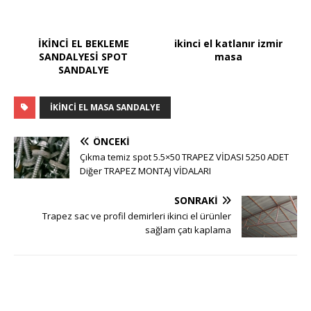
İKİNCİ EL BEKLEME
ikinci el katlanır izmir
SANDALYESİ SPOT
masa
SANDALYE
IKINCI EL MASA SANDALYE
ÖNCEKI
Çıkma temiz spot 5.5×50 TRAPEZ VİDASI 5250 ADET
Diğer TRAPEZ MONTAJ VİDALARI
SONRAKI
Trapez sac ve profil demirleri ikinci el ürünler
sağlam çatı kaplama